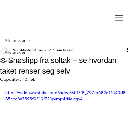
Alle artikler
WebMaster
9. mai 2025
1 min lesing
Alle artikler
❄️ Snøslipp fra soltak – se hvordan
Paneler
taket renser seg selv
Oppdatert:
10. feb.
https://video.wixstatic.com/video/8bf7f8_797fb682e11540d8
85ccc3a7595f9319/720p/mp4/file.mp4