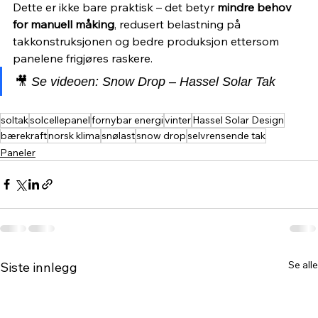
Dette er ikke bare praktisk – det betyr 
mindre behov 
for manuell måking
, redusert belastning på 
takkonstruksjonen og bedre produksjon ettersom 
panelene frigjøres raskere.
🎥 
Se videoen: Snow Drop – Hassel Solar Tak
soltak
solcellepanel
fornybar energi
vinter
Hassel Solar Design
bærekraft
norsk klima
snølast
snow drop
selvrensende tak
Paneler
Se alle
Siste innlegg