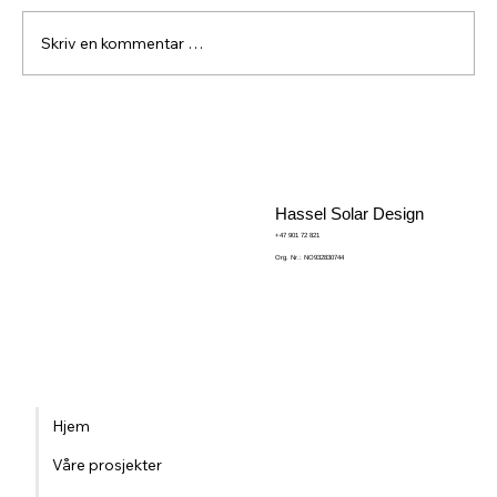
Skriv en kommentar …
Bruk av dummypanel i sløyse – når
funksjon møter estetikk
Hassel Solar Design
+47 901 72 821
Org. Nr.: NO932830744
Hjem
Våre prosjekter