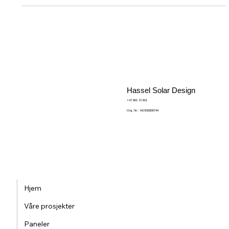
Dyranut vinter – vårt første soltak
Vårt første soltak ble installert på Dyranut, 1245 moh. Et bevis
på at solenergi fungerer – selv under snø, kulde og fjellvind.
Solceller som tåler norsk vinter.
Hassel Solar Design
+47 901 72 821
Org. Nr.: NO932830744