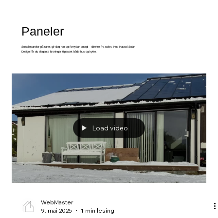
Paneler
Solcellepaneler på taket gir deg ren og fornybar energi – direkte fra solen. Hos Hassel Solar
Design får du elegante løsninger tilpasset både hus og hytte.
Load video
WebMaster
9. mai 2025
1 min lesing